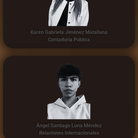
Karen Gabriela Jiménez Matallana
Contaduría Pública
Ángel Santiago Luna Méndez
Relaciones Internacionales