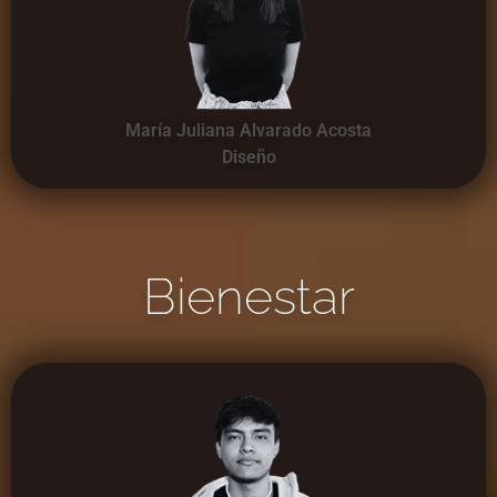
María Juliana Alvarado Acosta
Diseño
Bienestar