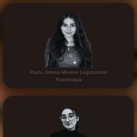
Paula Jimena Moreno Leguizamón
Fisioterapia