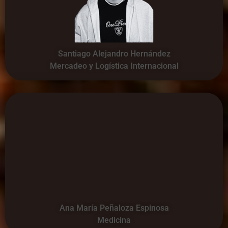
Santiago Alejandro Hernández
Mercadeo y Logística Internacional
Ana María Peñaloza Espinosa
Medicina