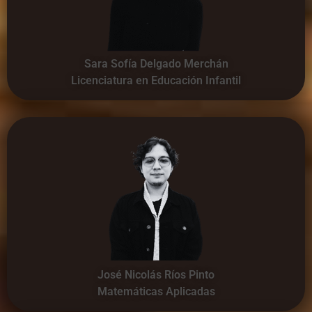
Sara Sofía Delgado Merchán
Licenciatura en Educación Infantil
José Nicolás Ríos Pinto
Matemáticas Aplicadas