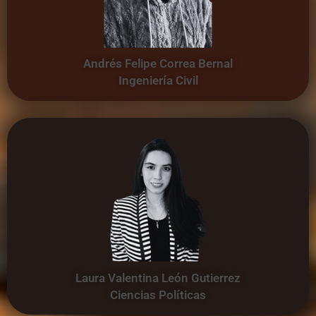
Andrés Felipe Correa Bernal
Ingeniería Civil
Laura Valentina León Gutierrez
Ciencias Políticas